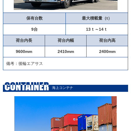
保有台数
最大積載量（t）
9台
13ｔ～14ｔ
荷台内長
荷台内幅
荷台内高
9600mm
2410mm
2400mm
備考：後輪エアサス
CONTAINER
海上コンテナ