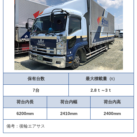
保有台数
最大積載量（t）
7台
2.8ｔ～3ｔ
荷台内長
荷台内幅
荷台内高
6200mm
2410mm
2400mm
備考：後輪エアサス