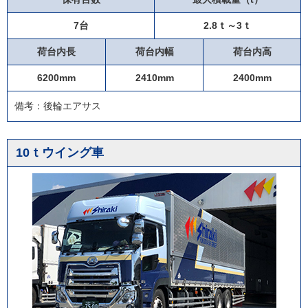
7台
2.8ｔ～3ｔ
荷台内長
荷台内幅
荷台内高
6200mm
2410mm
2400mm
備考：後輪エアサス
10ｔウイング車