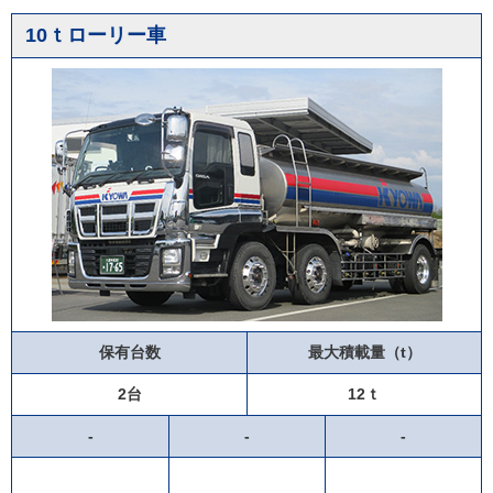
10ｔローリー車
保有台数
最大積載量（t）
2台
12ｔ
-
-
-