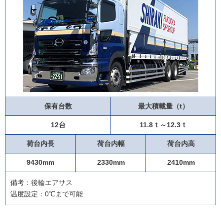
保有台数
最大積載量（t）
12台
11.8ｔ～12.3ｔ
荷台内長
荷台内幅
荷台内高
9430mm
2330mm
2410mm
備考：後輪エアサス
温度設定：0℃まで可能