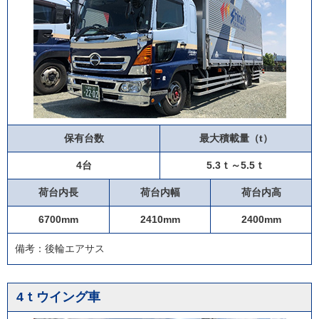
保有台数
最大積載量（t）
4台
5.3ｔ～5.5ｔ
荷台内長
荷台内幅
荷台内高
6700mm
2410mm
2400mm
備考：後輪エアサス
4ｔウイング車