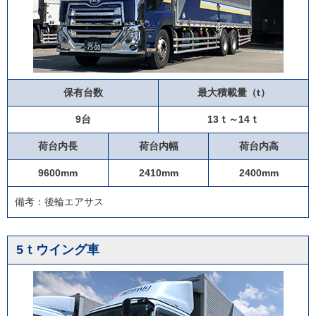
保有台数
最大積載量（t）
9台
13ｔ～14ｔ
荷台内長
荷台内幅
荷台内高
9600mm
2410mm
2400mm
備考：後輪エアサス
5ｔウイング車